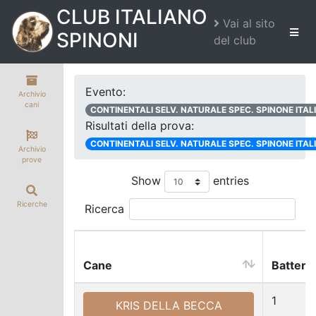
CLUB ITALIANO
Vai al sito
SPINONI
del club
Evento:
Archivio
cani
CONTINENTALI SELV. NATURALE SPEC. SPINONE ITA
Risultati della prova:
CONTINENTALI SELV. NATURALE SPEC. SPINONE ITA
Archivio
prove
Show
entries
Ricerche
Ricerca
Cane
Batteria
Cane
Batteria
1
KRIS DELLA BECCA